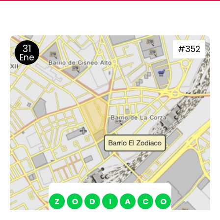
31
#352
Ene
Z
O
D
I
A
C
O