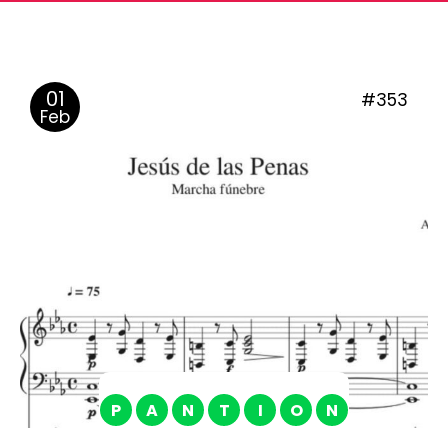
01
#353
Feb
P
A
N
T
I
O
N