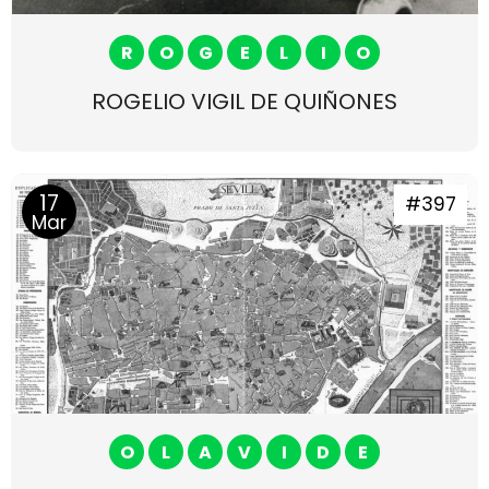
R
O
G
E
L
I
O
ROGELIO VIGIL DE QUIÑONES
17
#397
Mar
O
L
A
V
I
D
E