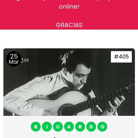
online!
GRACIAS
25
#405
Mar
R
I
C
A
R
D
O