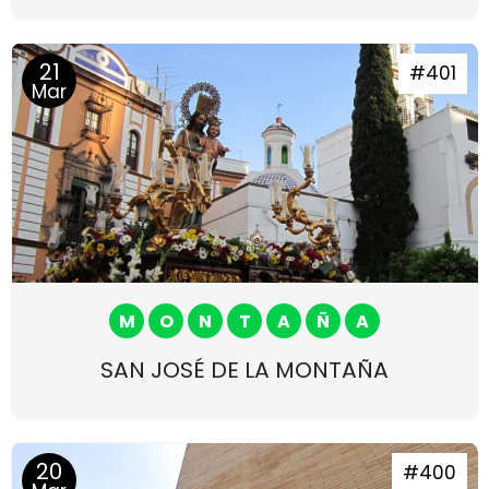
21
#401
Mar
M
O
N
T
A
Ñ
A
SAN JOSÉ DE LA MONTAÑA
20
#400