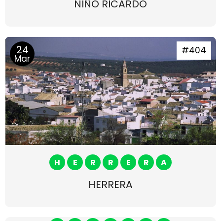
NIÑO RICARDO
24
#404
Mar
H
E
R
R
E
R
A
HERRERA