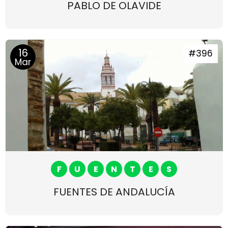
PABLO DE OLAVIDE
16
#396
Mar
F
U
E
N
T
E
S
FUENTES DE ANDALUCÍA