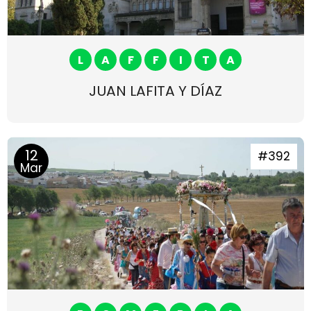
L
A
F
F
I
T
A
JUAN LAFITA Y DÍAZ
12
#392
Mar