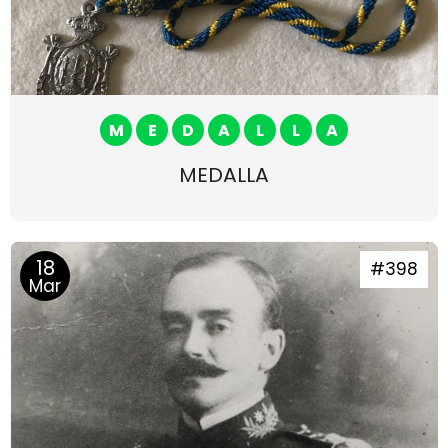
M
E
D
A
L
L
A
MEDALLA
18
#398
Mar