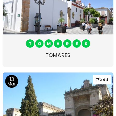
T
O
M
A
R
E
S
TOMARES
13
#393
Mar