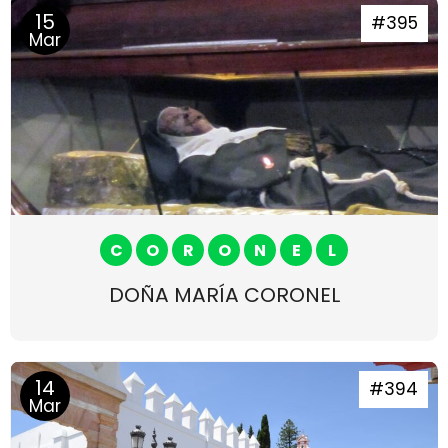
15
#395
Mar
C
O
R
O
N
E
L
DOÑA MARÍA CORONEL
14
#394
Mar