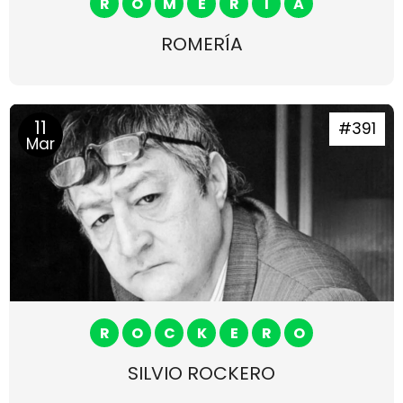
R
O
M
E
R
I
A
ROMERÍA
11
#391
Mar
R
O
C
K
E
R
O
SILVIO ROCKERO