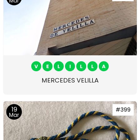
Mar
V
E
L
I
L
L
A
MERCEDES VELILLA
19
#399
Mar