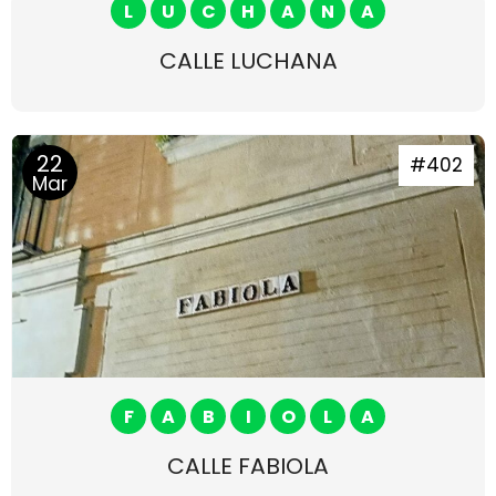
L
U
C
H
A
N
A
CALLE LUCHANA
22
#402
Mar
F
A
B
I
O
L
A
CALLE FABIOLA